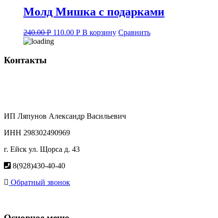
Молд Мишка с подарками
Original
Current
240.00
Р
110.00
Р
В корзину
Сравнить
price
price
was:
is:
240.00 руб..
110.00 руб..
Контакты
ИП Ляпунов Александр Васильевич
ИНН 298302490969
г. Ейск ул. Щорса д. 43
8(928)430-40-40
Обратный звонок
Основное меню