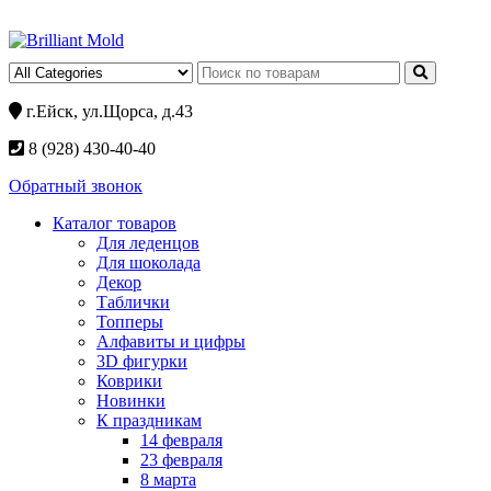
г.Ейск, ул.Щорса, д.43
8 (928) 430-40-40
Обратный звонок
Каталог товаров
Для леденцов
Для шоколада
Декор
Таблички
Топперы
Алфавиты и цифры
3D фигурки
Коврики
Новинки
К праздникам
14 февраля
23 февраля
8 марта