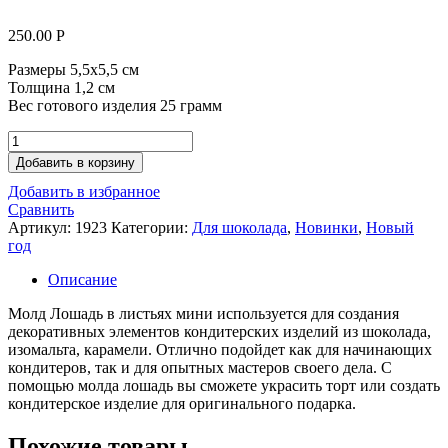
250.00
Р
Размеры 5,5х5,5 см
Толщина 1,2 см
Вес готового изделия 25 грамм
Количество
товара
Добавить в корзину
Молд
Добавить в избранное
Лошадь
Сравнить
в
Артикул:
1923
Категории:
Для шоколада
,
Новинки
,
Новый
листьях
год
мини
Описание
Молд Лошадь в листьях мини используется для создания
декоративных элементов кондитерских изделий из шоколада,
изомальта, карамели. Отлично подойдет как для начинающих
кондитеров, так и для опытных мастеров своего дела. С
помощью молда лошадь вы сможете украсить торт или создать
кондитерское изделие для оригинального подарка.
Похожие товары