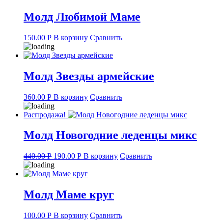
Молд Любимой Маме
150.00
Р
В корзину
Сравнить
Молд Звезды армейские
360.00
Р
В корзину
Сравнить
Распродажа!
Молд Новогодние леденцы микс
Original
Current
440.00
Р
190.00
Р
В корзину
Сравнить
price
price
was:
is:
440.00 руб..
190.00 руб..
Молд Маме круг
100.00
Р
В корзину
Сравнить