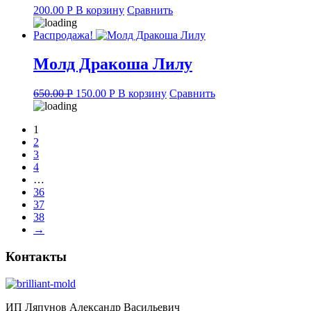
200.00
Р
В корзину
Сравнить
Распродажа!
Молд Дракоша Лилу
Original
Current
650.00
Р
150.00
Р
В корзину
Сравнить
price
price
was:
is:
1
650.00 руб..
150.00 руб..
2
3
4
…
36
37
38
→
Контакты
ИП Ляпунов Александр Васильевич