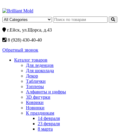
г.Ейск, ул.Щорса, д.43
8 (928) 430-40-40
Обратный звонок
Каталог товаров
Для леденцов
Для шоколада
Декор
Таблички
Топперы
Алфавиты и цифры
3D фигурки
Коврики
Новинки
К праздникам
14 февраля
23 февраля
8 марта