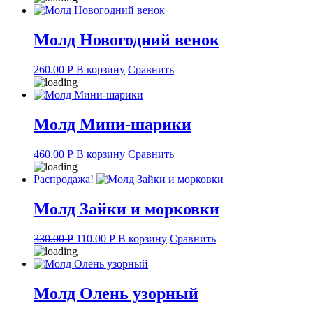
Молд Новогодний венок
260.00
Р
В корзину
Сравнить
Молд Мини-шарики
460.00
Р
В корзину
Сравнить
Распродажа!
Молд Зайки и морковки
Original
Current
330.00
Р
110.00
Р
В корзину
Сравнить
price
price
was:
is:
330.00 руб..
110.00 руб..
Молд Олень узорный