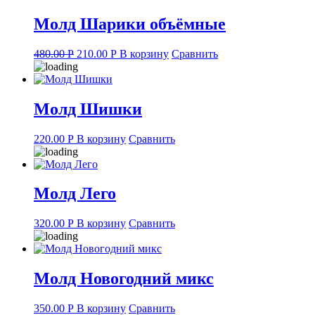
Молд Шарики объёмные
Original
Current
480.00
Р
210.00
Р
В корзину
Сравнить
price
price
was:
is:
480.00 руб..
210.00 руб..
Молд Шишки
220.00
Р
В корзину
Сравнить
Молд Лего
320.00
Р
В корзину
Сравнить
Молд Новогодний микс
350.00
Р
В корзину
Сравнить