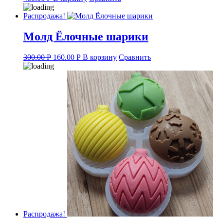
Распродажа!
Молд Ёлочные шарики
Original
Current
300.00
Р
160.00
Р
В корзину
Сравнить
price
price
was:
is:
300.00 руб..
160.00 руб..
Распродажа!