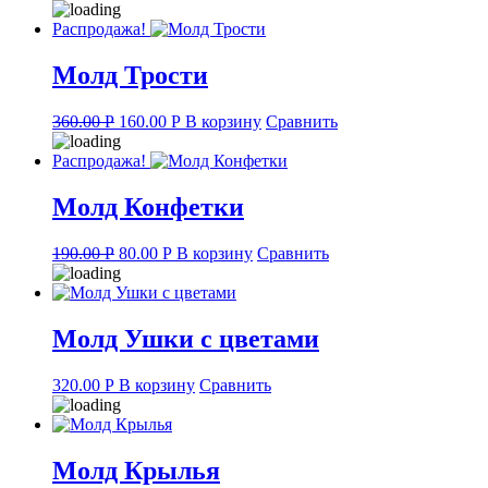
Распродажа!
Молд Трости
Original
Current
360.00
Р
160.00
Р
В корзину
Сравнить
price
price
was:
is:
Распродажа!
360.00 руб..
160.00 руб..
Молд Конфетки
Original
Current
190.00
Р
80.00
Р
В корзину
Сравнить
price
price
was:
is:
190.00 руб..
80.00 руб..
Молд Ушки с цветами
320.00
Р
В корзину
Сравнить
Молд Крылья