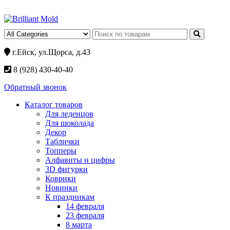
г.Ейск, ул.Щорса, д.43
8 (928) 430-40-40
Обратный звонок
Каталог товаров
Для леденцов
Для шоколада
Декор
Таблички
Топперы
Алфавиты и цифры
3D фигурки
Коврики
Новинки
К праздникам
14 февраля
23 февраля
8 марта