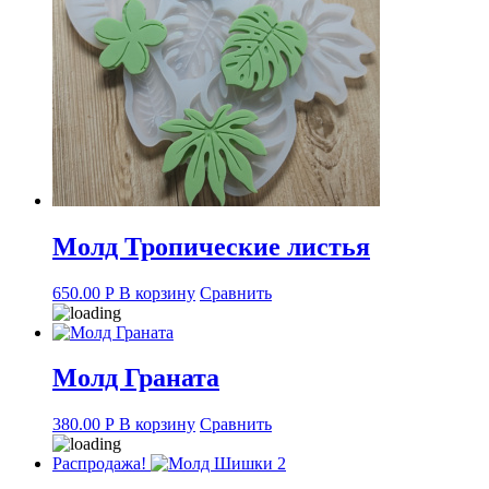
Молд Тропические листья
650.00
Р
В корзину
Сравнить
Молд Граната
380.00
Р
В корзину
Сравнить
Распродажа!