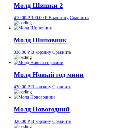
Молд Шишки 2
Original
Current
410.00
Р
190.00
Р
В корзину
Сравнить
price
price
was:
is:
410.00 руб..
190.00 руб..
Молд Шиповник
330.00
Р
В корзину
Сравнить
Молд Новый год мини
430.00
Р
В корзину
Сравнить
Молд Новогодний
320.00
Р
В корзину
Сравнить