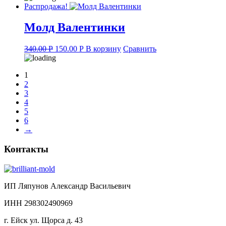
Распродажа!
Молд Валентинки
Original
Current
340.00
Р
150.00
Р
В корзину
Сравнить
price
price
was:
is:
1
340.00 руб..
150.00 руб..
2
3
4
5
6
→
Контакты
ИП Ляпунов Александр Васильевич
ИНН 298302490969
г. Ейск ул. Щорса д. 43