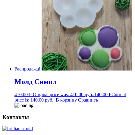
Распродажа!
Молд Симпл
410.00
Р
Original price was: 410.00 руб..
140.00
Р
Current
price is: 140.00 руб..
В корзину
Сравнить
Контакты