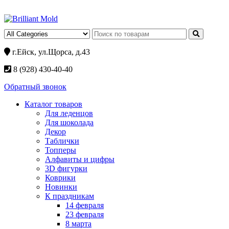
г.Ейск, ул.Щорса, д.43
8 (928) 430-40-40
Обратный звонок
Каталог товаров
Для леденцов
Для шоколада
Декор
Таблички
Топперы
Алфавиты и цифры
3D фигурки
Коврики
Новинки
К праздникам
14 февраля
23 февраля
8 марта