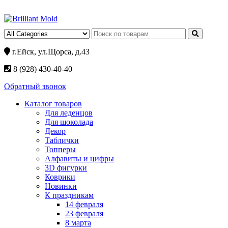
г.Ейск, ул.Щорса, д.43
8 (928) 430-40-40
Обратный звонок
Каталог товаров
Для леденцов
Для шоколада
Декор
Таблички
Топперы
Алфавиты и цифры
3D фигурки
Коврики
Новинки
К праздникам
14 февраля
23 февраля
8 марта