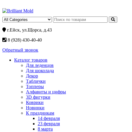
г.Ейск, ул.Щорса, д.43
8 (928) 430-40-40
Обратный звонок
Каталог товаров
Для леденцов
Для шоколада
Декор
Таблички
Топперы
Алфавиты и цифры
3D фигурки
Коврики
Новинки
К праздникам
14 февраля
23 февраля
8 марта