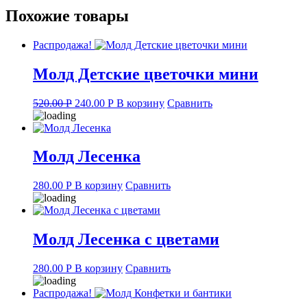
Похожие товары
Распродажа!
Молд Детские цветочки мини
Original
Current
520.00
Р
240.00
Р
В корзину
Сравнить
price
price
was:
is:
520.00 руб..
240.00 руб..
Молд Лесенка
280.00
Р
В корзину
Сравнить
Молд Лесенка с цветами
280.00
Р
В корзину
Сравнить
Распродажа!