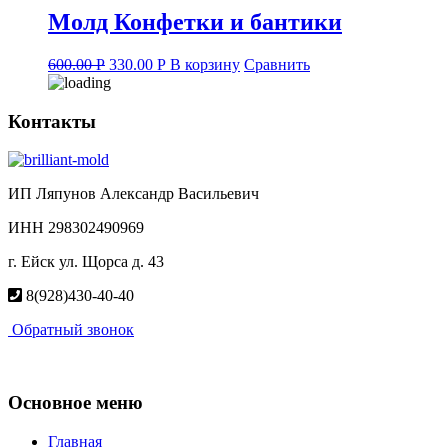
Молд Конфетки и бантики
Original
Current
600.00
Р
330.00
Р
В корзину
Сравнить
price
price
was:
is:
600.00 руб..
330.00 руб..
Контакты
ИП Ляпунов Александр Васильевич
ИНН 298302490969
г. Ейск ул. Щорса д. 43
8(928)430-40-40
Обратный звонок
Основное меню
Главная