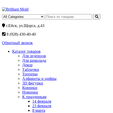
г.Ейск, ул.Щорса, д.43
8 (928) 430-40-40
Обратный звонок
Каталог товаров
Для леденцов
Для шоколада
Декор
Таблички
Топперы
Алфавиты и цифры
3D фигурки
Коврики
Новинки
К праздникам
14 февраля
23 февраля
8 марта