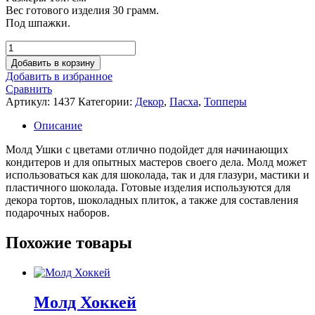
Вес готового изделия 30 грамм.
Под шпажки.
Количество
товара
Добавить в корзину
Молд
Добавить в избранное
Ушки
Сравнить
с
Артикул:
1437
Категории:
Декор
,
Пасха
,
Топперы
цветами
Описание
Молд Ушки с цветами отлично подойдет для начинающих
кондитеров и для опытных мастеров своего дела. Молд может
использоваться как для шоколада, так и для глазури, мастики и
пластичного шоколада. Готовые изделия используются для
декора тортов, шоколадных плиток, а также для составления
подарочных наборов.
Похожие товары
Молд Хоккей