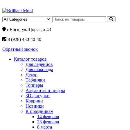
г.Ейск, ул.Щорса, д.43
8 (928) 430-40-40
Обратный звонок
Каталог товаров
Для леденцов
Для шоколада
Декор
Таблички
Топперы
Алфавиты и цифры
3D фигурки
Коврики
Новинки
К праздникам
14 февраля
23 февраля
8 марта