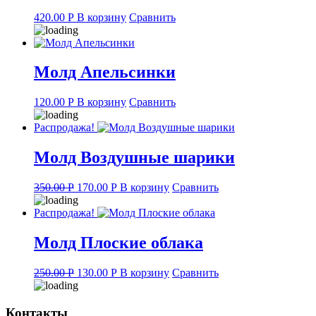
420.00
Р
В корзину
Сравнить
Молд Апельсинки
120.00
Р
В корзину
Сравнить
Распродажа!
Молд Воздушные шарики
Original
Current
350.00
Р
170.00
Р
В корзину
Сравнить
price
price
was:
is:
Распродажа!
350.00 руб..
170.00 руб..
Молд Плоские облака
Original
Current
250.00
Р
130.00
Р
В корзину
Сравнить
price
price
was:
is:
250.00 руб..
130.00 руб..
Контакты