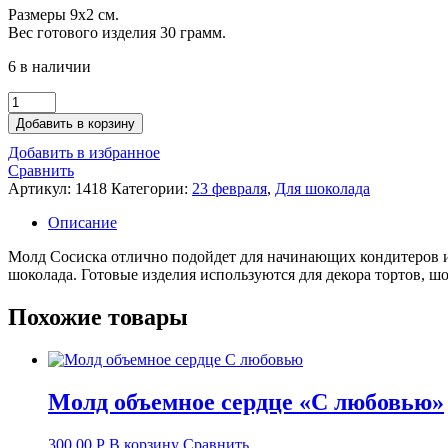
Размеры 9х2 см.
was:
is:
Вес готового изделия 30 грамм.
180.00 руб..
80.00 руб..
6 в наличии
Количество
товара
Добавить в корзину
Молд
Добавить в избранное
Сосиска
Сравнить
Артикул:
1418
Категории:
23 февраля
,
Для шоколада
Описание
Молд Сосиска отлично подойдет для начинающих кондитеров и д
шоколада. Готовые изделия используются для декора тортов, ш
Похожие товары
Молд объемное сердце «С любовью»
300.00
Р
В корзину
Сравнить