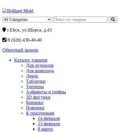
г.Ейск, ул.Щорса, д.43
8 (928) 430-40-40
Обратный звонок
Каталог товаров
Для леденцов
Для шоколада
Декор
Таблички
Топперы
Алфавиты и цифры
3D фигурки
Коврики
Новинки
К праздникам
14 февраля
23 февраля
8 марта