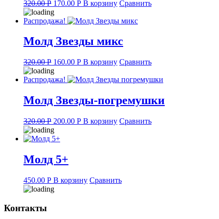
Original
Current
320.00
Р
170.00
Р
В корзину
Сравнить
price
price
was:
is:
Распродажа!
320.00 руб..
170.00 руб..
Молд Звезды микс
Original
Current
320.00
Р
160.00
Р
В корзину
Сравнить
price
price
was:
is:
Распродажа!
320.00 руб..
160.00 руб..
Молд Звезды-погремушки
Original
Current
320.00
Р
200.00
Р
В корзину
Сравнить
price
price
was:
is:
320.00 руб..
200.00 руб..
Молд 5+
450.00
Р
В корзину
Сравнить
Контакты