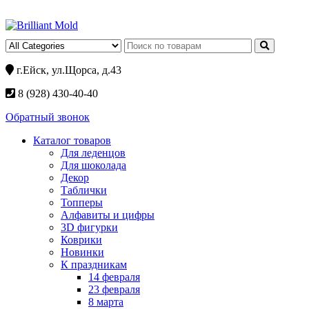
г.Ейск, ул.Щорса, д.43
8 (928) 430-40-40
Обратный звонок
Каталог товаров
Для леденцов
Для шоколада
Декор
Таблички
Топперы
Алфавиты и цифры
3D фигурки
Коврики
Новинки
К праздникам
14 февраля
23 февраля
8 марта