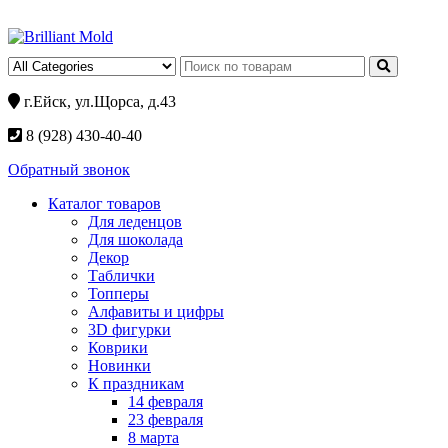
г.Ейск, ул.Щорса, д.43
8 (928) 430-40-40
Обратный звонок
Каталог товаров
Для леденцов
Для шоколада
Декор
Таблички
Топперы
Алфавиты и цифры
3D фигурки
Коврики
Новинки
К праздникам
14 февраля
23 февраля
8 марта