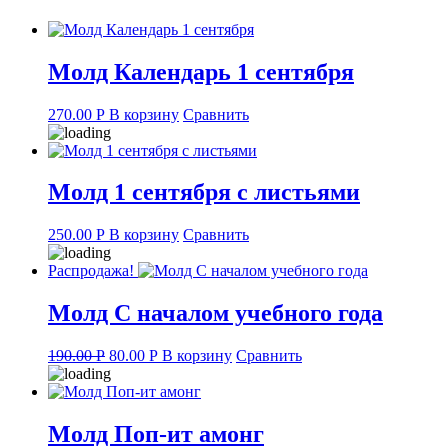
Молд Календарь 1 сентября
270.00
Р
В корзину
Сравнить
Молд 1 сентября с листьями
250.00
Р
В корзину
Сравнить
Распродажа!
Молд С началом учебного года
Original
Current
190.00
Р
80.00
Р
В корзину
Сравнить
price
price
was:
is:
190.00 руб..
80.00 руб..
Молд Поп-ит амонг