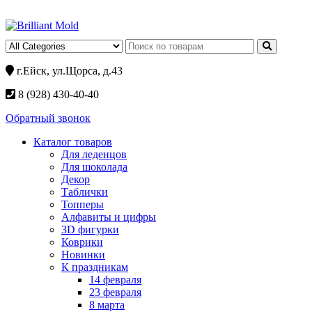
г.Ейск, ул.Щорса, д.43
8 (928) 430-40-40
Обратный звонок
Каталог товаров
Для леденцов
Для шоколада
Декор
Таблички
Топперы
Алфавиты и цифры
3D фигурки
Коврики
Новинки
К праздникам
14 февраля
23 февраля
8 марта