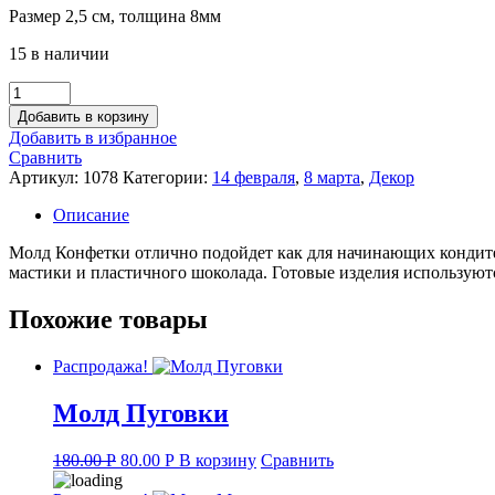
Размер 2,5 см, толщина 8мм
was:
is:
190.00 руб..
80.00 руб..
15 в наличии
Количество
товара
Добавить в корзину
Молд
Добавить в избранное
Конфетки
Сравнить
Артикул:
1078
Категории:
14 февраля
,
8 марта
,
Декор
Описание
Молд Конфетки отлично подойдет как для начинающих кондитеро
мастики и пластичного шоколада. Готовые изделия используютс
Похожие товары
Распродажа!
Молд Пуговки
Original
Current
180.00
Р
80.00
Р
В корзину
Сравнить
price
price