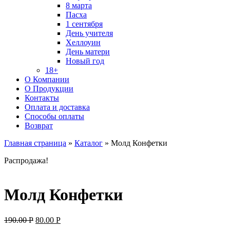
8 марта
Пасха
1 сентября
День учителя
Хеллоуин
День матери
Новый год
18+
О Компании
О Продукции
Контакты
Оплата и доставка
Способы оплаты
Возврат
Главная страница
»
Каталог
»
Молд Конфетки
Распродажа!
Молд Конфетки
Original
Current
190.00
Р
80.00
Р
price
price