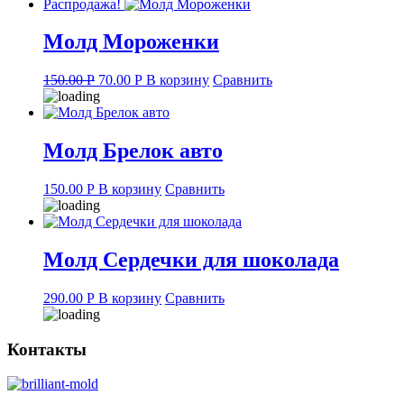
was:
is:
Распродажа!
180.00 руб..
80.00 руб..
Молд Мороженки
Original
Current
150.00
Р
70.00
Р
В корзину
Сравнить
price
price
was:
is:
150.00 руб..
70.00 руб..
Молд Брелок авто
150.00
Р
В корзину
Сравнить
Молд Сердечки для шоколада
290.00
Р
В корзину
Сравнить
Контакты