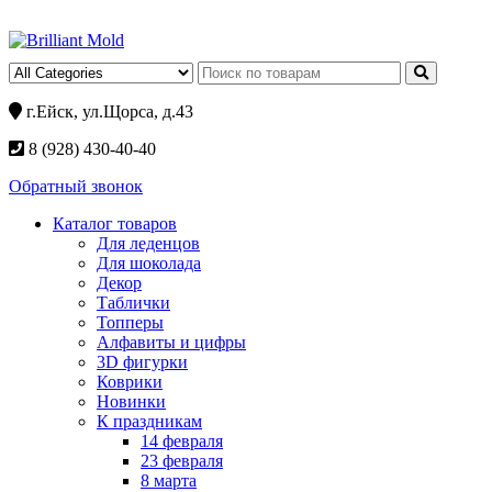
г.Ейск, ул.Щорса, д.43
8 (928) 430-40-40
Обратный звонок
Каталог товаров
Для леденцов
Для шоколада
Декор
Таблички
Топперы
Алфавиты и цифры
3D фигурки
Коврики
Новинки
К праздникам
14 февраля
23 февраля
8 марта