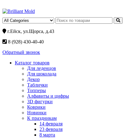
г.Ейск, ул.Щорса, д.43
8 (928) 430-40-40
Обратный звонок
Каталог товаров
Для леденцов
Для шоколада
Декор
Таблички
Топперы
Алфавиты и цифры
3D фигурки
Коврики
Новинки
К праздникам
14 февраля
23 февраля
8 марта