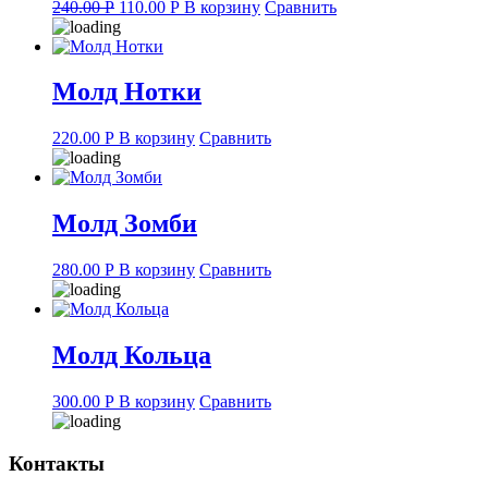
Original
Current
240.00
Р
110.00
Р
В корзину
Сравнить
price
price
was:
is:
240.00 руб..
110.00 руб..
Молд Нотки
220.00
Р
В корзину
Сравнить
Молд Зомби
280.00
Р
В корзину
Сравнить
Молд Кольца
300.00
Р
В корзину
Сравнить
Контакты