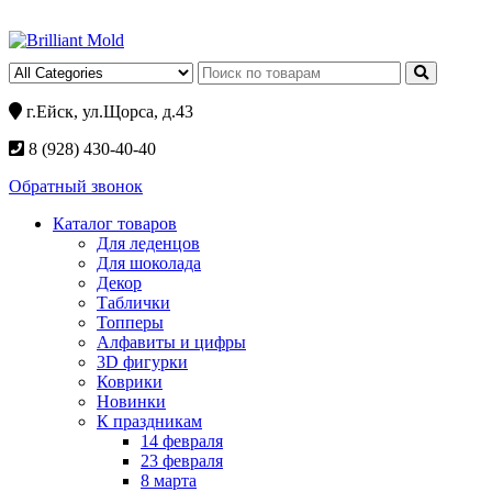
г.Ейск, ул.Щорса, д.43
8 (928) 430-40-40
Обратный звонок
Каталог товаров
Для леденцов
Для шоколада
Декор
Таблички
Топперы
Алфавиты и цифры
3D фигурки
Коврики
Новинки
К праздникам
14 февраля
23 февраля
8 марта