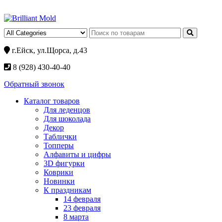
г.Ейск, ул.Щорса, д.43
8 (928) 430-40-40
Обратный звонок
Каталог товаров
Для леденцов
Для шоколада
Декор
Таблички
Топперы
Алфавиты и цифры
3D фигурки
Коврики
Новинки
К праздникам
14 февраля
23 февраля
8 марта