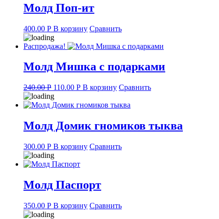
Молд Поп-ит
400.00
Р
В корзину
Сравнить
Распродажа!
Молд Мишка с подарками
Original
Current
240.00
Р
110.00
Р
В корзину
Сравнить
price
price
was:
is:
240.00 руб..
110.00 руб..
Молд Домик гномиков тыква
300.00
Р
В корзину
Сравнить
Молд Паспорт
350.00
Р
В корзину
Сравнить