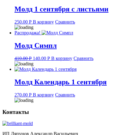
Молд 1 сентября с листьями
250.00
Р
В корзину
Сравнить
Распродажа!
Молд Симпл
Original
Current
410.00
Р
140.00
Р
В корзину
Сравнить
price
price
was:
is:
410.00 руб..
140.00 руб..
Молд Календарь 1 сентября
270.00
Р
В корзину
Сравнить
Контакты
ИП Ляпунов Александр Васильевич