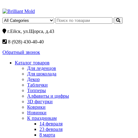
г.Ейск, ул.Щорса, д.43
8 (928) 430-40-40
Обратный звонок
Каталог товаров
Для леденцов
Для шоколада
Декор
Таблички
Топперы
Алфавиты и цифры
3D фигурки
Коврики
Новинки
К праздникам
14 февраля
23 февраля
8 марта