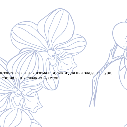
ваться как для изомальта, так и для шоколада, глазури,
 составления сладких букетов.