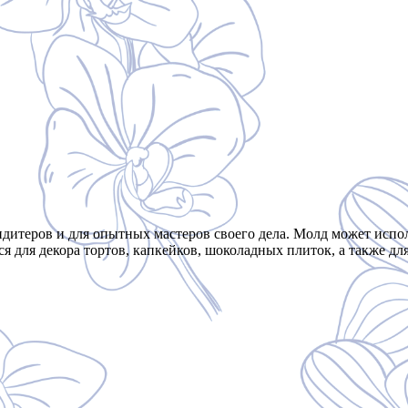
теров и для опытных мастеров своего дела. Молд может использо
 для декора тортов, капкейков, шоколадных плиток, а также для