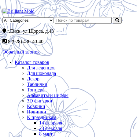
г.Ейск, ул.Щорса, д.43
8 (928) 430-40-40
Обратный звонок
Каталог товаров
Для леденцов
Для шоколада
Декор
Таблички
Топперы
Алфавиты и цифры
3D фигурки
Коврики
Новинки
К праздникам
14 февраля
23 февраля
8 марта