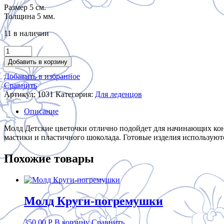
Размер 5 см.
was:
is:
Толщина 5 мм.
350.00 руб..
150.00 руб..
11 в наличии
Количество
товара
Добавить в корзину
Молд
Добавить в избранное
Детские
Сравнить
цветочки
Артикул:
1031
Категория:
Для леденцов
Описание
Молд Детские цветочки отлично подойдет для начинающих конди
мастики и пластичного шоколада. Готовые изделия используются
Похожие товары
Молд Круги-погремушки
350.00
Р
В корзину
Сравнить