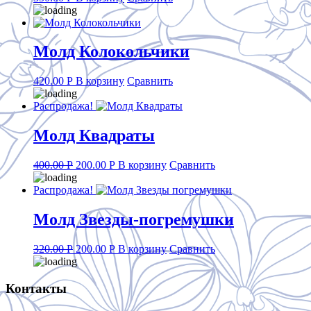
Молд Колокольчики
420.00
Р
В корзину
Сравнить
Распродажа!
Молд Квадраты
Original
Current
400.00
Р
200.00
Р
В корзину
Сравнить
price
price
was:
is:
Распродажа!
400.00 руб..
200.00 руб..
Молд Звезды-погремушки
Original
Current
320.00
Р
200.00
Р
В корзину
Сравнить
price
price
was:
is:
320.00 руб..
200.00 руб..
Контакты