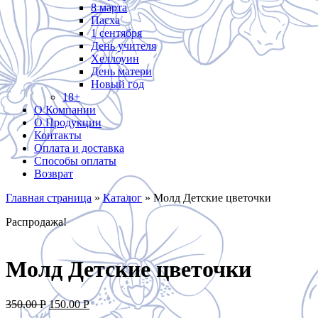
8 марта
Пасха
1 сентября
День учителя
Хеллоуин
День матери
Новый год
18+
О Компании
О Продукции
Контакты
Оплата и доставка
Способы оплаты
Возврат
Главная страница
»
Каталог
»
Молд Детские цветочки
Распродажа!
Молд Детские цветочки
Original
Current
350.00
Р
150.00
Р
price
price