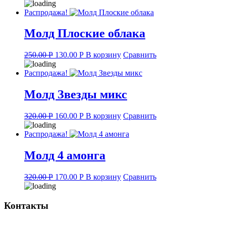
Распродажа!
Молд Плоские облака
Original
Current
250.00
Р
130.00
Р
В корзину
Сравнить
price
price
was:
is:
Распродажа!
250.00 руб..
130.00 руб..
Молд Звезды микс
Original
Current
320.00
Р
160.00
Р
В корзину
Сравнить
price
price
was:
is:
Распродажа!
320.00 руб..
160.00 руб..
Молд 4 амонга
Original
Current
320.00
Р
170.00
Р
В корзину
Сравнить
price
price
was:
is:
320.00 руб..
170.00 руб..
Контакты