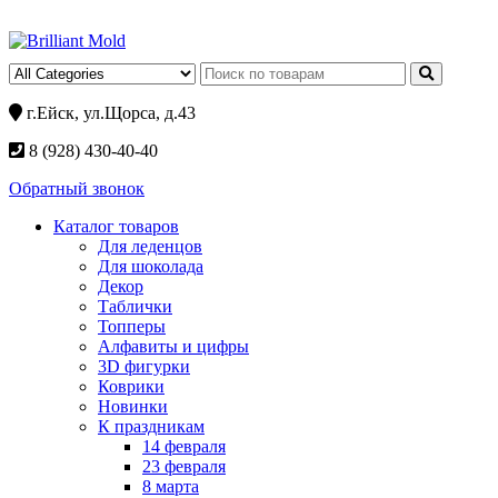
г.Ейск, ул.Щорса, д.43
8 (928) 430-40-40
Обратный звонок
Каталог товаров
Для леденцов
Для шоколада
Декор
Таблички
Топперы
Алфавиты и цифры
3D фигурки
Коврики
Новинки
К праздникам
14 февраля
23 февраля
8 марта