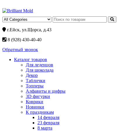
г.Ейск, ул.Щорса, д.43
8 (928) 430-40-40
Обратный звонок
Каталог товаров
Для леденцов
Для шоколада
Декор
Таблички
Топперы
Алфавиты и цифры
3D фигурки
Коврики
Новинки
К праздникам
14 февраля
23 февраля
8 марта