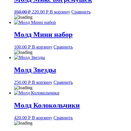
Original
Current
350.00
Р
220.00
Р
В корзину
Сравнить
price
price
was:
is:
350.00 руб..
220.00 руб..
Молд Мини набор
100.00
Р
В корзину
Сравнить
Молд Звезды
250.00
Р
В корзину
Сравнить
Молд Колокольчики
420.00
Р
В корзину
Сравнить