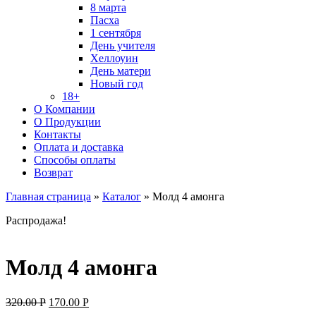
8 марта
Пасха
1 сентября
День учителя
Хеллоуин
День матери
Новый год
18+
О Компании
О Продукции
Контакты
Оплата и доставка
Способы оплаты
Возврат
Главная страница
»
Каталог
»
Молд 4 амонга
Распродажа!
Молд 4 амонга
Original
Current
320.00
Р
170.00
Р
price
price