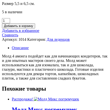
Размер 5,5 и 6,5 см.
was:
is:
320.00 руб..
170.00 руб..
5 в наличии
Количество
товара
Добавить в корзину
Молд
Добавить в избранное
4
Сравнить
амонга
Артикул:
1014
Категория:
Для леденцов
Описание
Молд 4 амонга подойдет как для начинающих кондитеров, так
и для опытных мастеров своего дела. Молд может
использоваться как для изомальта, так и для шоколада,
глазури, мастики и пластичного шоколада. Готовые изделия
используются для декора тортов, капкейков, шоколадных
плиток, а также для составления сладких букетов.
Похожие товары
Распродажа!
Молд Микс погремушек