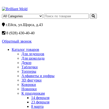
г.Ейск, ул.Щорса, д.43
8 (928) 430-40-40
Обратный звонок
Каталог товаров
Для леденцов
Для шоколада
Декор
Таблички
Топперы
Алфавиты и цифры
3D фигурки
Коврики
Новинки
К праздникам
14 февраля
23 февраля
8 марта