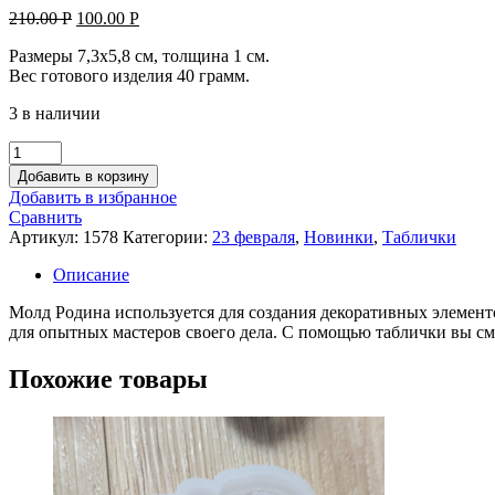
Original
Current
210.00
Р
100.00
Р
price
price
Размеры 7,3х5,8 см, толщина 1 см.
was:
is:
Вес готового изделия 40 грамм.
210.00 руб..
100.00 руб..
3 в наличии
Количество
товара
Добавить в корзину
Молд
Добавить в избранное
Родина
Сравнить
Артикул:
1578
Категории:
23 февраля
,
Новинки
,
Таблички
Описание
Молд Родина используется для создания декоративных элементо
для опытных мастеров своего дела. С помощью таблички вы с
Похожие товары