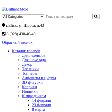
г.Ейск, ул.Щорса, д.43
8 (928) 430-40-40
Обратный звонок
Каталог товаров
Для леденцов
Для шоколада
Декор
Таблички
Топперы
Алфавиты и цифры
3D фигурки
Коврики
Новинки
К праздникам
14 февраля
23 февраля
8 марта