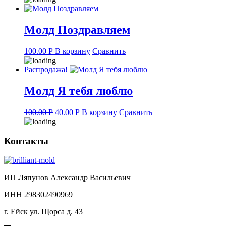
Молд Поздравляем
100.00
Р
В корзину
Сравнить
Распродажа!
Молд Я тебя люблю
Original
Current
100.00
Р
40.00
Р
В корзину
Сравнить
price
price
was:
is:
100.00 руб..
40.00 руб..
Контакты
ИП Ляпунов Александр Васильевич
ИНН 298302490969
г. Ейск ул. Щорса д. 43