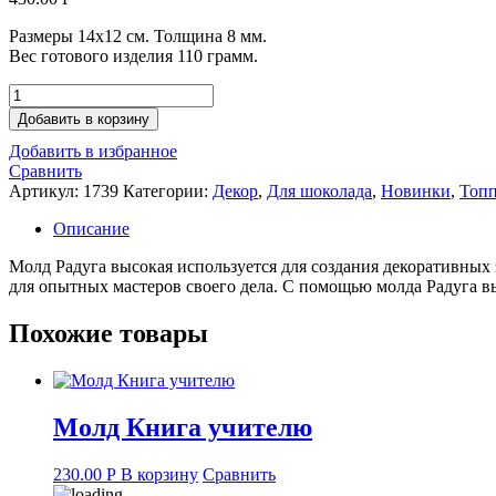
Размеры 14х12 см. Толщина 8 мм.
Вес готового изделия 110 грамм.
Количество
товара
Добавить в корзину
Молд
Добавить в избранное
Радуга
Сравнить
высокая
Артикул:
1739
Категории:
Декор
,
Для шоколада
,
Новинки
,
Топ
Описание
Молд Радуга высокая используется для создания декоративных 
для опытных мастеров своего дела. С помощью молда Радуга вы
Похожие товары
Молд Книга учителю
230.00
Р
В корзину
Сравнить