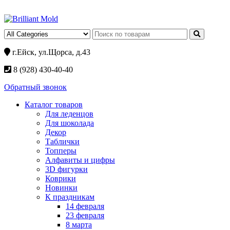
г.Ейск, ул.Щорса, д.43
8 (928) 430-40-40
Обратный звонок
Каталог товаров
Для леденцов
Для шоколада
Декор
Таблички
Топперы
Алфавиты и цифры
3D фигурки
Коврики
Новинки
К праздникам
14 февраля
23 февраля
8 марта