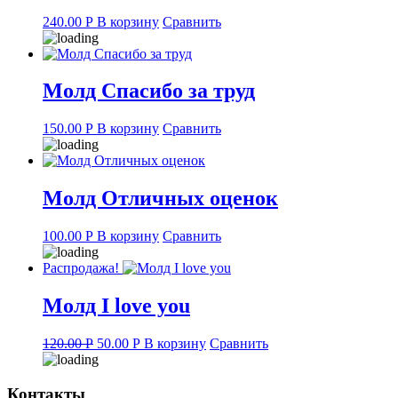
240.00
Р
В корзину
Сравнить
Молд Спасибо за труд
150.00
Р
В корзину
Сравнить
Молд Отличных оценок
100.00
Р
В корзину
Сравнить
Распродажа!
Молд I love you
Original
Current
120.00
Р
50.00
Р
В корзину
Сравнить
price
price
was:
is:
120.00 руб..
50.00 руб..
Контакты