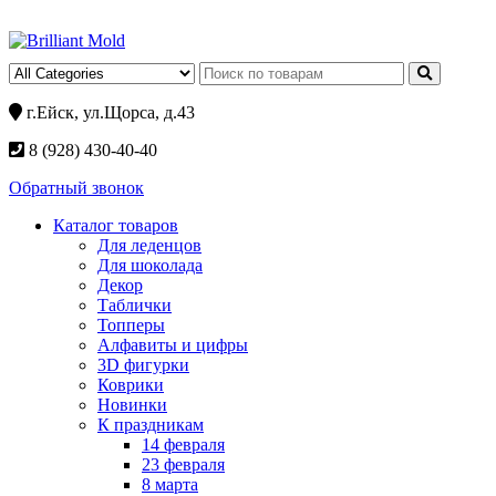
г.Ейск, ул.Щорса, д.43
8 (928) 430-40-40
Обратный звонок
Каталог товаров
Для леденцов
Для шоколада
Декор
Таблички
Топперы
Алфавиты и цифры
3D фигурки
Коврики
Новинки
К праздникам
14 февраля
23 февраля
8 марта