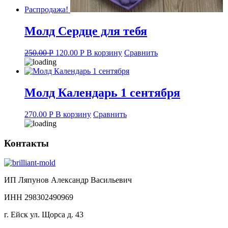
Распродажа!
Молд Сердце для тебя
Original
Current
250.00
Р
120.00
Р
В корзину
Сравнить
price
price
was:
is:
250.00 руб..
120.00 руб..
Молд Календарь 1 сентября
270.00
Р
В корзину
Сравнить
Контакты
ИП Ляпунов Александр Васильевич
ИНН 298302490969
г. Ейск ул. Щорса д. 43