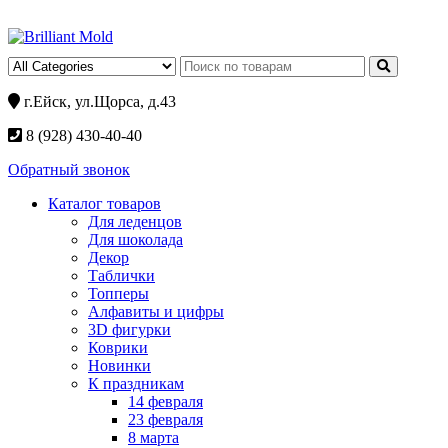
г.Ейск, ул.Щорса, д.43
8 (928) 430-40-40
Обратный звонок
Каталог товаров
Для леденцов
Для шоколада
Декор
Таблички
Топперы
Алфавиты и цифры
3D фигурки
Коврики
Новинки
К праздникам
14 февраля
23 февраля
8 марта