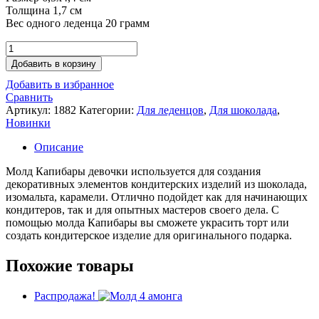
Толщина 1,7 см
Вес одного леденца 20 грамм
Количество
товара
Добавить в корзину
Молд
Добавить в избранное
Капибары
Сравнить
девочки
Артикул:
1882
Категории:
Для леденцов
,
Для шоколада
,
Новинки
Описание
Молд Капибары девочки используется для создания
декоративных элементов кондитерских изделий из шоколада,
изомальта, карамели. Отлично подойдет как для начинающих
кондитеров, так и для опытных мастеров своего дела. С
помощью молда Капибары вы сможете украсить торт или
создать кондитерское изделие для оригинального подарка.
Похожие товары
Распродажа!