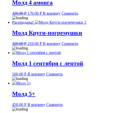
Молд 4 амонга
Original
Current
320.00
Р
170.00
Р
В корзину
Сравнить
price
price
was:
is:
Распродажа!
320.00 руб..
170.00 руб..
Молд Круги-погремушки
Original
Current
320.00
Р
210.00
Р
В корзину
Сравнить
price
price
was:
is:
320.00 руб..
210.00 руб..
Молд 1 сентября с лентой
560.00
Р
В корзину
Сравнить
Молд 5+
450.00
Р
В корзину
Сравнить