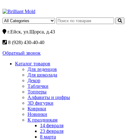
г.Ейск, ул.Щорса, д.43
8 (928) 430-40-40
Обратный звонок
Каталог товаров
Для леденцов
Для шоколада
Декор
Таблички
Топперы
Алфавиты и цифры
3D фигурки
Коврики
Новинки
К праздникам
14 февраля
23 февраля
8 марта