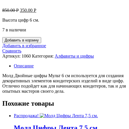
Original
Current
850.00
Р
350.00
Р
price
price
Высота цифр 6 см.
was:
is:
850.00 руб..
350.00 руб..
7 в наличии
Количество
Добавить в корзину
товара
Добавить в избранное
Молд
Сравнить
Двойные
Артикул:
1060
Категория:
Алфавиты и цифры
цифры
Мульт
Описание
6
см.
Молд Двойные цифры Мульт 6 см используется для создания
декоративных элементов кондитерских изделий в виде цифр.
Отлично подойдет как для начинающих кондитеров, так и для
опытных мастеров своего дела.
Похожие товары
Распродажа!
Молд Цифры Лента 7,5 см.