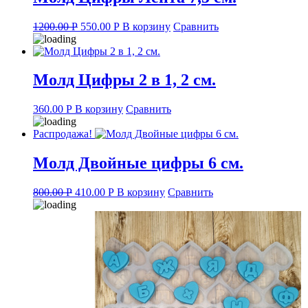
Original
Current
1200.00
Р
550.00
Р
В корзину
Сравнить
price
price
was:
is:
1200.00 руб..
550.00 руб..
Молд Цифры 2 в 1, 2 см.
360.00
Р
В корзину
Сравнить
Распродажа!
Молд Двойные цифры 6 см.
Original
Current
800.00
Р
410.00
Р
В корзину
Сравнить
price
price
was:
is:
800.00 руб..
410.00 руб..