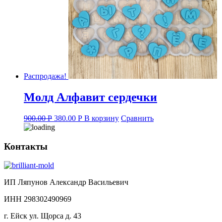
Распродажа!
Молд Алфавит сердечки
Original
Current
900.00
Р
380.00
Р
В корзину
Сравнить
price
price
was:
is:
900.00 руб..
380.00 руб..
Контакты
ИП Ляпунов Александр Васильевич
ИНН 298302490969
г. Ейск ул. Щорса д. 43