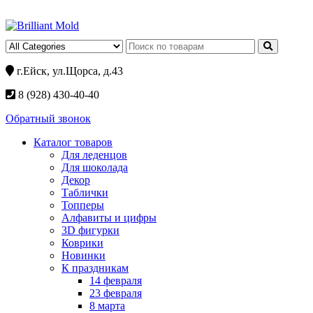
г.Ейск, ул.Щорса, д.43
8 (928) 430-40-40
Обратный звонок
Каталог товаров
Для леденцов
Для шоколада
Декор
Таблички
Топперы
Алфавиты и цифры
3D фигурки
Коврики
Новинки
К праздникам
14 февраля
23 февраля
8 марта