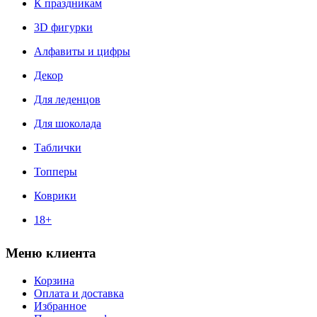
К праздникам
3D фигурки
Алфавиты и цифры
Декор
Для леденцов
Для шоколада
Таблички
Топперы
Коврики
18+
Меню клиента
Корзина
Оплата и доставка
Избранное