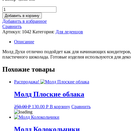
Количество
товара
Добавить в корзину
Молд
Добавить в избранное
Духи
Сравнить
Артикул:
1042
Категория:
Для леденцов
Описание
Молд Духи отлично подойдет как для начинающих кондитеров, т
пластичного шоколада. Готовые изделия используются для декор
Похожие товары
Распродажа!
Молд Плоские облака
Original
Current
250.00
Р
130.00
Р
В корзину
Сравнить
price
price
was:
is:
250.00 руб..
130.00 руб..
Молд Колокольчики