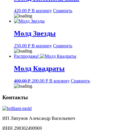
420.00
Р
В корзину
Сравнить
Молд Звезды
250.00
Р
В корзину
Сравнить
Распродажа!
Молд Квадраты
Original
Current
400.00
Р
200.00
Р
В корзину
Сравнить
price
price
was:
is:
400.00 руб..
200.00 руб..
Контакты
ИП Ляпунов Александр Васильевич
ИНН 298302490969