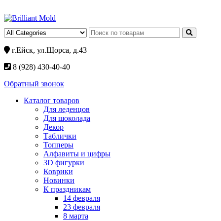
г.Ейск, ул.Щорса, д.43
8 (928) 430-40-40
Обратный звонок
Каталог товаров
Для леденцов
Для шоколада
Декор
Таблички
Топперы
Алфавиты и цифры
3D фигурки
Коврики
Новинки
К праздникам
14 февраля
23 февраля
8 марта