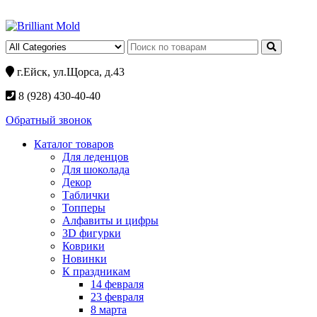
г.Ейск, ул.Щорса, д.43
8 (928) 430-40-40
Обратный звонок
Каталог товаров
Для леденцов
Для шоколада
Декор
Таблички
Топперы
Алфавиты и цифры
3D фигурки
Коврики
Новинки
К праздникам
14 февраля
23 февраля
8 марта