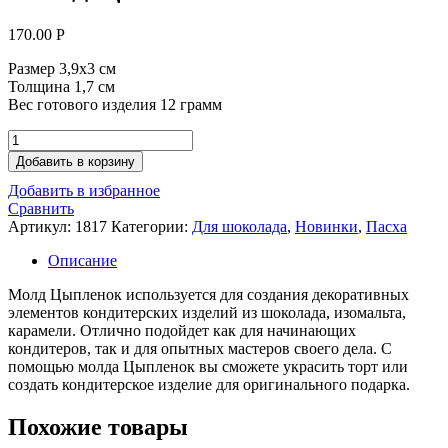
170.00
Р
Размер 3,9х3 см
Толщина 1,7 см
Вес готового изделия 12 грамм
Количество
товара
Добавить в корзину
Молд
Добавить в избранное
Цыпленок
Сравнить
Артикул:
1817
Категории:
Для шоколада
,
Новинки
,
Пасха
Описание
Молд Цыпленок используется для создания декоративных
элементов кондитерских изделий из шоколада, изомальта,
карамели. Отлично подойдет как для начинающих
кондитеров, так и для опытных мастеров своего дела. С
помощью молда Цыпленок вы сможете украсить торт или
создать кондитерское изделие для оригинального подарка.
Похожие товары