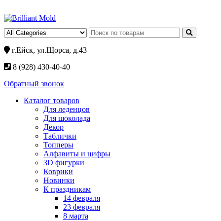
г.Ейск, ул.Щорса, д.43
8 (928) 430-40-40
Обратный звонок
Каталог товаров
Для леденцов
Для шоколада
Декор
Таблички
Топперы
Алфавиты и цифры
3D фигурки
Коврики
Новинки
К праздникам
14 февраля
23 февраля
8 марта